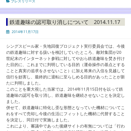
プレスリリース
鉄道趣味の認可取り消しについて 2014.11.17
2014年11月17日
シングスピール家・失地回復プロジェクト実行委員会では、今後
の鉄道趣味に対する扱いを検討していたところ、敵対集団が20
世紀末のインターネット参戦に対してやおら鉄道趣味を焚き付け
た目的に、これまでに判明している目的（運命操作の基点とする
ことと真実の追求をさせないこと）に加え将来の入信を見越して
信行を妨害し、最終的に退転に至らしめる目的があったことが新
たに判明しました。
このことを重大視した当家では、2014年11月15日付を以って鉄
道趣味の認可を取り消し、鉄道趣味を継続させないことを決定し
ました。
併せて、鉄道趣味に特化し歪な形態となっていた機材についてこ
れをすべて売却し今後の生活にフィットした機材に代替すること
を決定し、同日付で実施しました。
これにより、審議中であった後継サイトの有無については「行わ