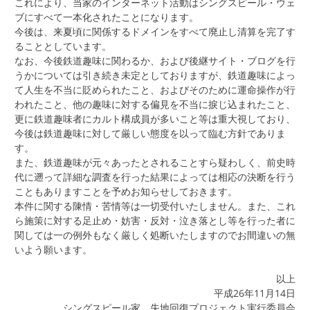
これにより、当家のインターネット活動はシングスピール・ウェ
ブにすべて一本化されたことになります。
今後は、来夏頃に関係するドメインをすべて廃止し清算を完了す
ることとしています。
なお、今後鉄道趣味に関わるか、および後継サイト・ブログを行
うかについては引き続き未定としておりますが、鉄道趣味によっ
て人生を不当に貶められたこと、およびそのために運命操作が行
われたこと、他の趣味に対する偏見を不当に捩じ込まれたこと、
更に鉄道趣味者にカルト構成員が多いこと等は重大視しており、
今後は鉄道趣味に対して厳しい態度を以って臨む方針でありま
す。
また、鉄道趣味が元々あったとされることすら疑わしく、前史時
代に遡って詳細な調査を行った結果によっては相応の決断を行う
こともありますことを予めお知らせしておきます。
本件に関する陳情・苦情等は一切受付いたしません。また、これ
ら施策に対する足止め・妨害・反対・泣き落とし等を行った者に
関しては一の例外もなく厳しく処断いたしますのでお間違いの無
いよう願います。
以上
平成26年11月14日
シングスピール家 失地回復プロジェクト実行委員会